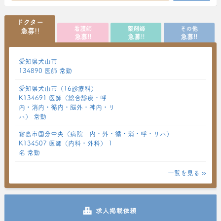
ドクター
看護師
薬剤師
その他
急募!!
急募!!
急募!!
急募!!
愛知県犬山市
134890 医師 常勤
愛知県犬山市（16診療科）
K134691 医師（総合診療・呼
内・消内・循内・脳外・神内・リ
ハ） 常勤
霧島市国分中央（病院 内・外・循・消・呼・リハ）
K134507 医師（内科・外科） 1
名 常勤
一覧を見る »